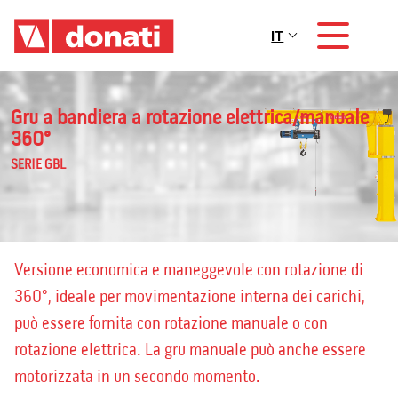
Skip to main content
IT
Main navigation
Gru a bandiera a rotazione elettrica/manuale
360°
SERIE GBL
Versione economica e maneggevole con rotazione di
360°, ideale per movimentazione interna dei carichi,
può essere fornita con rotazione manuale o con
rotazione elettrica. La gru manuale può anche essere
motorizzata in un secondo momento.