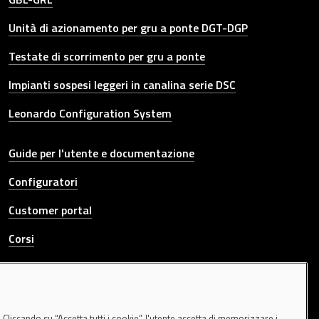
Unità di azionamento per gru a ponte DGT-DGP
Testate di scorrimento per gru a ponte
Impianti sospesi leggeri in canalina serie DSC
Leonardo Configuration System
Other link
Guide per l'utente e documentazione
Configuratori
Customer portal
Corsi
Whistleblowing channel
CONTATTACI
Cliccando su “Accetta tutti i cookie”, l'utente accetta di memorizzare i