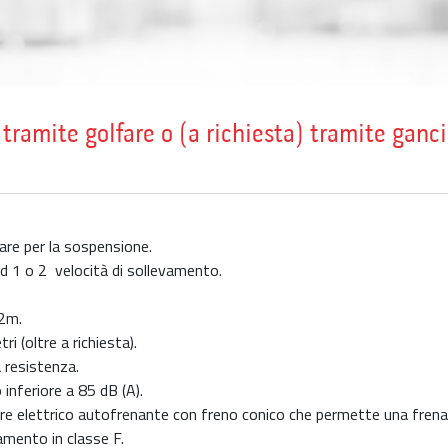
tramite golfare o (a richiesta) tramite ganci
are per la sospensione.
d 1 o 2 velocità di sollevamento.
 2m.
i (oltre a richiesta).
a resistenza.
nferiore a 85 dB (A).
ore elettrico autofrenante con freno conico che permette una frenat
amento in classe F.