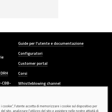
Other link
Guide per l'utente e documentazione
Configuratori
rie
Customer portal
e DRH
Corsi
P-CBB-
Whistleblowing channel
L
CONTATTACI
 a
i i cookie”, l'utente accetta di memorizzare i cookie sul dispositivo per
el sito, analizzare l'utilizzo del sito e assistere nelle nostre attività di