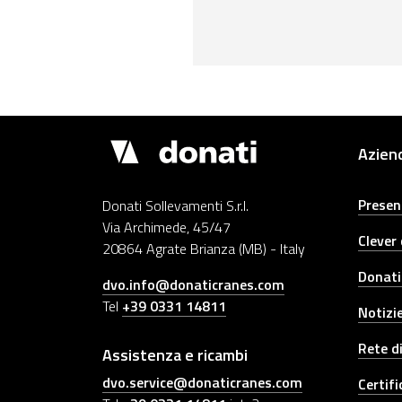
Drupal
Azien
Presen
Donati Sollevamenti S.r.l.
Via Archimede, 45/47
Clever
20864 Agrate Brianza (MB) - Italy
Donati
dvo.info@donaticranes.com
Tel
+39 0331 14811
Notizi
Rete d
Assistenza e ricambi
dvo.service@donaticranes.com
Certifi