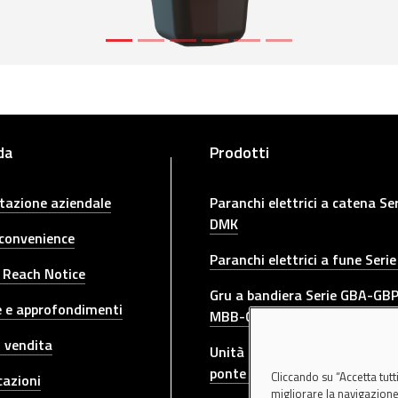
da
Prodotti
tazione aziendale
Paranchi elettrici a catena Se
DMK
 convenience
Paranchi elettrici a fune Seri
 Reach Notice
Gru a bandiera Serie GBA-GB
e e approfondimenti
MBB-CBE-MBE-GBR-GBL-GR
i vendita
Unità di azionamento per gru
ponte DGT-DGP
Cliccando su “Accetta tutt
cazioni
migliorare la navigazione d