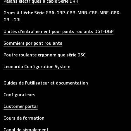
Palans électriques à câble Série DRH
Grues à flèche Série GBA-GBP-CBB-MBB-CBE-MBE-GBR-
GBL-GRL
Unités d'entraînement pour ponts roulants DGT-DGP
Sommiers por pont roulants
Poutre roulante ergonomique série DSC
Leonardo Configuration System
Other link
Guides de l'utilisateur et documentation
Configurateurs
Customer portal
Cours de formation
Canal de signalement