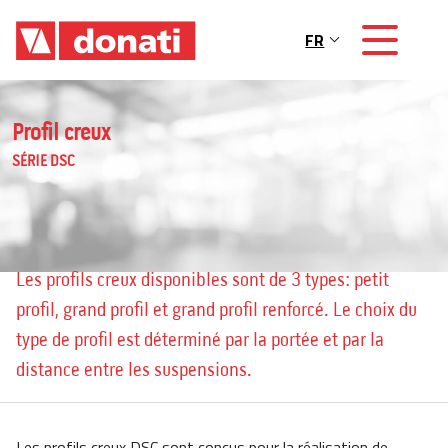
Skip to main content
FR
Main navigation
Profil creux
SÉRIE DSC
Les profils creux disponibles sont de 3 types: petit
profil, grand profil et grand profil renforcé. Le choix du
type de profil est déterminé par la portée et par la
distance entre les suspensions.
Les profils creux DSC sont conçus pour la réalisation de