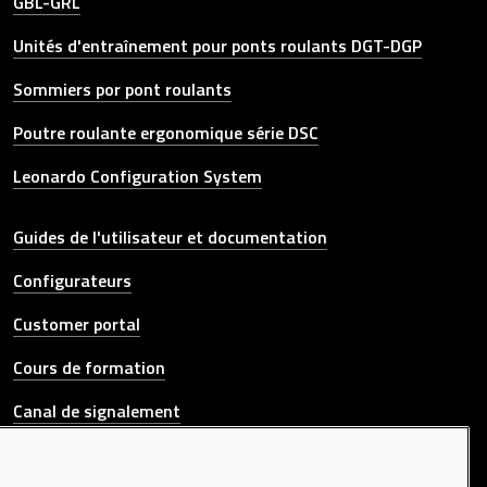
GBL-GRL
Unités d'entraînement pour ponts roulants DGT-DGP
Sommiers por pont roulants
Poutre roulante ergonomique série DSC
Leonardo Configuration System
Other link
Guides de l'utilisateur et documentation
Configurateurs
Customer portal
Cours de formation
Canal de signalement
CONTACTEZ-NOUS