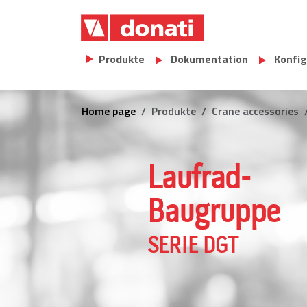
Skip to main content
Main navigation
Produkte
Dokumentation
Konfig
Home page
Produkte
Crane accessories
Laufrad-
Baugruppe
SERIE DGT