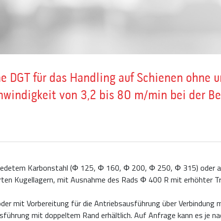
e DGT für das Handling auf Schienen ohne u
hwindigkeit von 3,2 bis 80 m/min bei der B
edetem Karbonstahl (Φ 125, Φ 160, Φ 200, Φ 250, Φ 315) oder a
ten Kugellagern, mit Ausnahme des Rads Φ 400 R mit erhöhter Tra
oder mit Vorbereitung für die Antriebsausführung über Verbindung 
sführung mit doppeltem Rand erhältlich. Auf Anfrage kann es je na