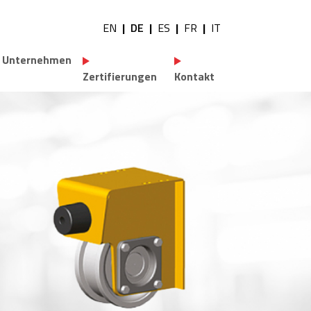
EN
DE
ES
FR
IT
tility navigation
Unternehmen
Zertifierungen
Kontakt