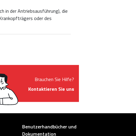
h in der Antriebsausführung), die
Krankopfträgers oder des
Brauchen Sie Hilfe?
Kontaktieren Sie uns
Other link
Benutzerhandbücher und
Dokumentation