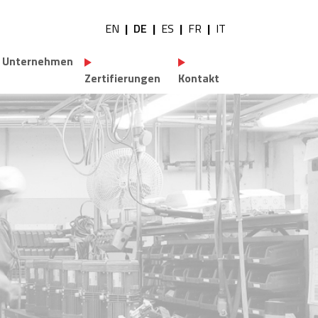
EN
DE
ES
FR
IT
tility navigation
Unternehmen
Zertifierungen
Kontakt