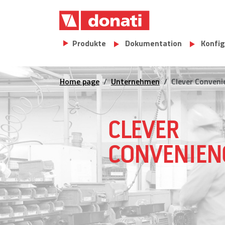
Skip to main content
Main navigation
Produkte
Dokumentation
Konfig
Home page
Unternehmen
Clever Conveni
CLEVER
CONVENIEN