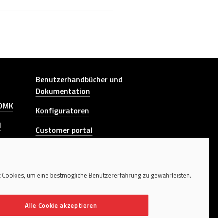
Other link
Benutzerhandbücher und
Dokumentation
 DMK
Konfiguratoren
H
Customer portal
P-CBB-
Schulungen
L
Hinweisgeberkanal
nkrane
 Cookies, um eine bestmögliche Benutzererfahrung zu gewährleisten.
KONTAKTIEREN SIE UNS
Alle Cookie akzeptieren