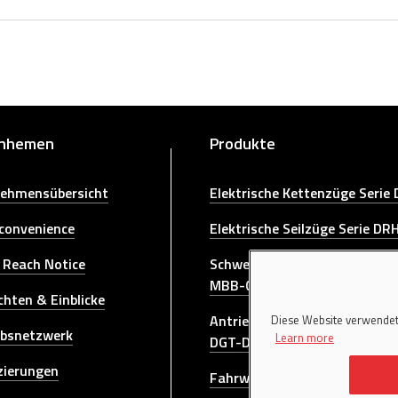
rnhemen
Produkte
ehmensübersicht
Elektrische Kettenzüge Serie
 convenience
Elektrische Seilzüge Serie DR
 Reach Notice
Schwenkkrane Serie GBA-GB
MBB-CBE-MBE-GBR-GBL-GR
chten & Einblicke
Antriebseinheiten für Brücke
Diese Website verwendet
ebsnetzwerk
Learn more
DGT-DGP
izierungen
Fahrwerke für Brückenkrane