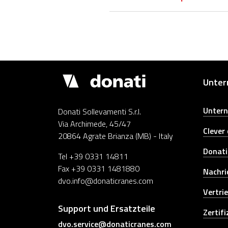
Demagcranes
Unte
Untern
Donati Sollevamenti S.r.l.
Via Archimede, 45/47
Clever
20864 Agrate Brianza (MB) - Italy
Donati
Tel +39 0331 14811
Fax +39 0331 1481880
Nachri
dvo.info@donaticranes.com
Vertri
Support und Ersatzteile
Zertif
dvo.service@donaticranes.com