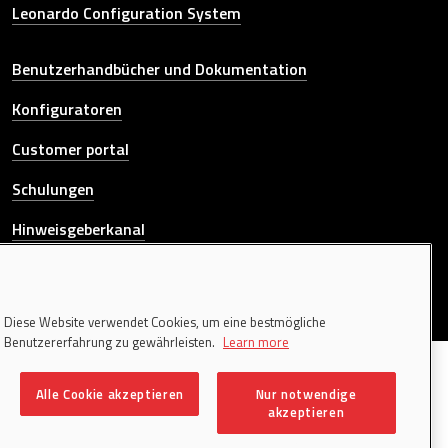
Leonardo Configuration System
Other link
Benutzerhandbücher und Dokumentation
Konfiguratoren
Customer portal
Schulungen
Hinweisgeberkanal
KONTAKTIEREN SIE UNS
Diese Website verwendet Cookies, um eine bestmögliche
Benutzererfahrung zu gewährleisten.
Learn more
© 2026 Donati Sollevamenti S.r.l. All rights reserved. | P.IVA
00195340120
Alle Cookie akzeptieren
Nur notwendige
Colophon
akzeptieren
Cookie policy
Privacy policy