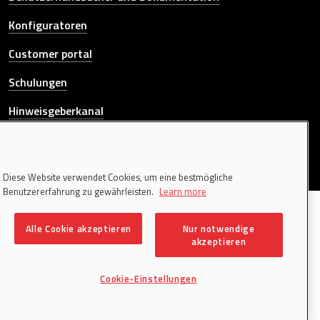
Konfiguratoren
Customer portal
Schulungen
Hinweisgeberkanal
KONTAKTIEREN SIE UNS
Diese Website verwendet Cookies, um eine bestmögliche
Benutzererfahrung zu gewährleisten.
Learn more
© 2026 Donati Sollevamenti S.r.l. All rights reserved. | P.IVA
00195340120
Alle Cookie akzeptieren
Nur notwendige
Colophon
akzeptieren
Cookie policy
Privacy policy
Cookie-Einstellungen