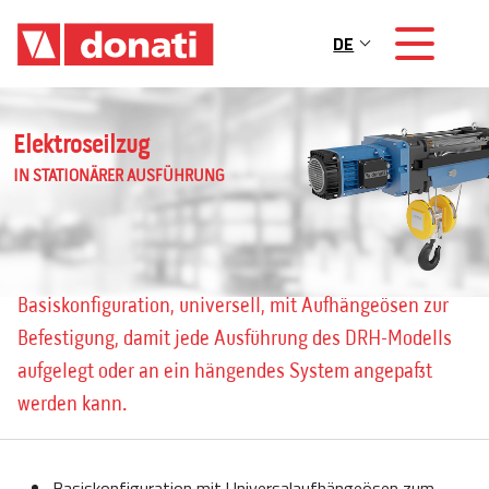
Skip to main content
DE
Main navigation
Elektroseilzug
IN STATIONÄRER AUSFÜHRUNG
Basiskonfiguration, universell, mit Aufhängeösen zur
Befestigung, damit jede Ausführung des DRH-Modells
aufgelegt oder an ein hängendes System angepasst
werden kann.
Basiskonfiguration mit Universalaufhängeösen zum