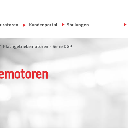
U
uratoren
Kundenportal
Shulungen
Flachgetriebemotoren - Serie DGP
bemotoren