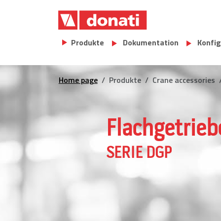
Skip to main content
Main navigation
Produkte
Dokumentation
Konfig
Home page
Produkte
Crane accessories
Flachgetrie
SERIE DGP