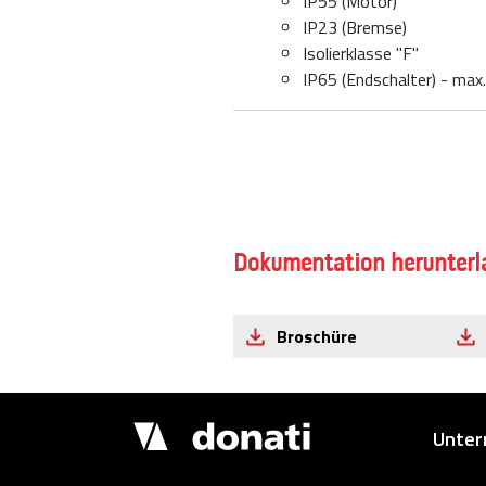
IP55 (Motor)
IP23 (Bremse)
Isolierklasse "F"
IP65 (Endschalter) - max
Dokumentation herunterl
Broschüre
Demagcranes
Unte