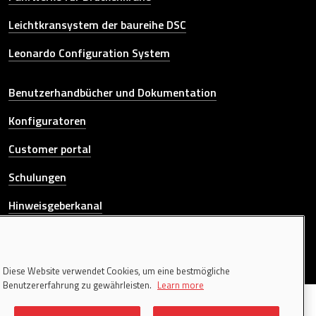
Leichtkransystem der baureihe DSC
Leonardo Configuration System
Other link
Benutzerhandbücher und Dokumentation
Konfiguratoren
Customer portal
Schulungen
Hinweisgeberkanal
KONTAKTIEREN SIE UNS
Diese Website verwendet Cookies, um eine bestmögliche
Benutzererfahrung zu gewährleisten.
Learn more
© 2026 Donati Sollevamenti S.r.l. All rights reserved. | P.IVA