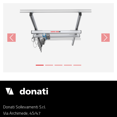
Product Images
Previous
Next
Demagcranes
Donati Sollevamenti S.r.l.
Via Archimede, 45/47