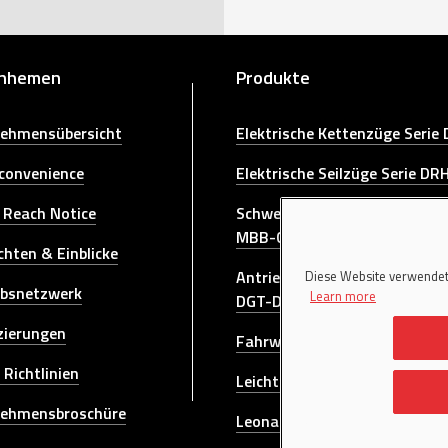
rnhemen
Produkte
ehmensübersicht
Elektrische Kettenzüge Serie
 convenience
Elektrische Seilzüge Serie DR
 Reach Notice
Schwenkkrane Serie GBA-GB
MBB-CBE-MBE-GBR-GBL-GR
chten & Einblicke
Antriebseinheiten für Brücke
Diese Website verwendet
ebsnetzwerk
Learn more
DGT-DGP
izierungen
Fahrwerke für Brückenkrane
 Richtlinien
Leichtkransystem der baurei
nehmensbroschüre
Leonardo Configuration Sys