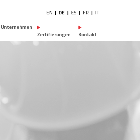
EN
DE
ES
FR
IT
tility navigation
Unternehmen
Zertifierungen
Kontakt