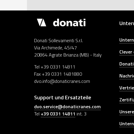
Demagcranes
Unte
Untern
Donati Sollevamenti S.r.l.
Via Archimede, 45/47
Clever
20864 Agrate Brianza (MB) - Italy
Donati
Tel +39 0331 14811
Fax +39 0331 1481880
Nachri
dvo.info@donaticranes.com
Vertri
Support und Ersatzteile
Zertif
dvo.service@donaticranes.com
Unsere
Tel
+39 0331 14811
int. 3
Unter