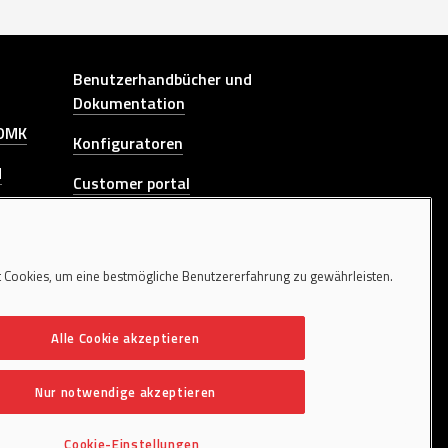
Other link
Benutzerhandbücher und
Dokumentation
 DMK
Konfiguratoren
H
Customer portal
P-CBB-
Schulungen
L
Hinweisgeberkanal
nkrane
 Cookies, um eine bestmögliche Benutzererfahrung zu gewährleisten.
KONTAKTIEREN SIE UNS
Alle Cookie akzeptieren
he DSC
Nur notwendige akzeptieren
tem
Cookie-Einstellungen