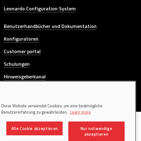
Leonardo Configuration System
Other link
Benutzerhandbücher und Dokumentation
Konfiguratoren
Customer portal
Schulungen
Hinweisgeberkanal
KONTAKTIEREN SIE UNS
Diese Website verwendet Cookies, um eine bestmögliche
Benutzererfahrung zu gewährleisten.
Learn more
© 2026 Donati Sollevamenti S.r.l. All rights reserved. | P.IVA
00195340120
Alle Cookie akzeptieren
Nur notwendige
Colophon
akzeptieren
Cookie policy
Privacy policy