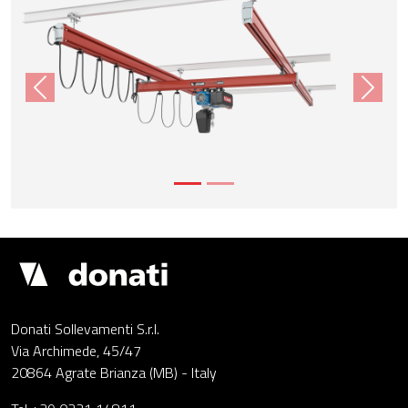
Previous
Next
Demagcranes
Donati Sollevamenti S.r.l.
Via Archimede, 45/47
20864 Agrate Brianza (MB) - Italy