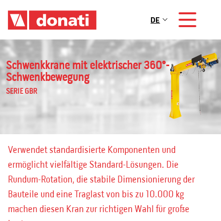
Skip to main content
DE
Main navigation
Schwenkkrane mit elektrischer 360°-
Schwenkbewegung
SERIE GBR
Verwendet standardisierte Komponenten und
ermöglicht vielfältige Standard-Lösungen. Die
Rundum-Rotation, die stabile Dimensionierung der
Bauteile und eine Traglast von bis zu 10.000 kg
machen diesen Kran zur richtigen Wahl für große