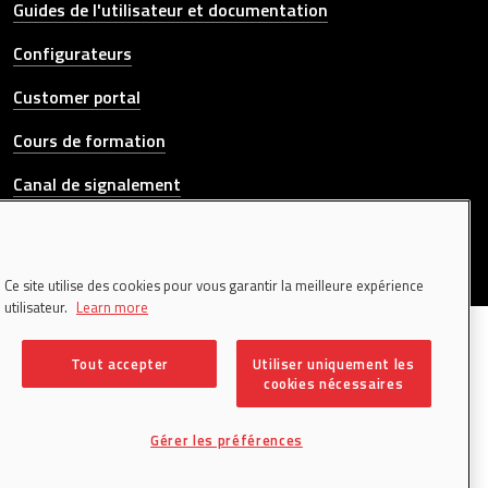
Other link
Guides de l'utilisateur et documentation
Configurateurs
Customer portal
Cours de formation
Canal de signalement
CONTACTEZ-NOUS
Ce site utilise des cookies pour vous garantir la meilleure expérience
utilisateur.
Learn more
© 2026 Donati Sollevamenti S.r.l. All rights reserved. | P.IVA
00195340120
Tout accepter
Utiliser uniquement les
Colophon
cookies nécessaires
Cookie policy
Privacy policy
Gérer les préférences