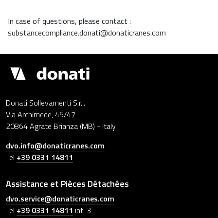
In case of questions, please contact :
substancecompliance.donati@donaticranes.com
Drupal
Donati Sollevamenti S.r.l.
Via Archimede, 45/47
20864 Agrate Brianza (MB) - Italy
dvo.info@donaticranes.com
Tel
+39 0331 14811
Assistance et Pièces Détachées
dvo.service@donaticranes.com
Tel
+39 0331 14811
int. 3