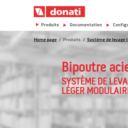
Skip to main content
Main navigation
Produits
Documentation
Config
Home page
Produits
Système de levage l
Bipoutre aci
SYSTÈME DE LEVA
LÉGER MODULAIR