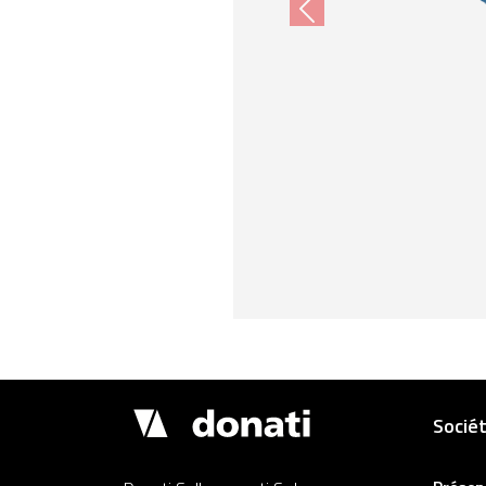
Previous
Drupal
Socié