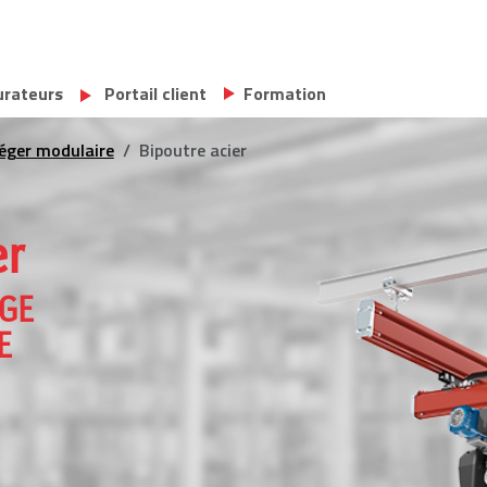
urateurs
Portail client
Formation
éger modulaire
Bipoutre acier
er
GE
E