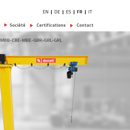
EN
DE
ES
FR
IT
Utility navigation
Société
Certifications
Contact
-CBB-MBB-CBE-MBE-GBR-GBL-GRL