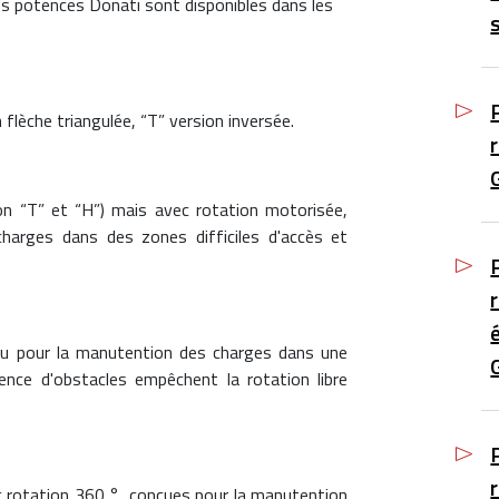
es potences Donati sont disponibles dans les
n flèche triangulée, “T” version inversée.
n “T” et “H”) mais avec rotation motorisée,
harges dans des zones difficiles d'accès et
çu pour la manutention des charges dans une
nce d'obstacles empêchent la rotation libre
 rotation 360 °, conçues pour la manutention