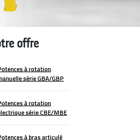
tre offre
Potences à rotation
manuelle série GBA/GBP
Potences à rotation
électrique série CBE/MBE
Potences à bras articulé