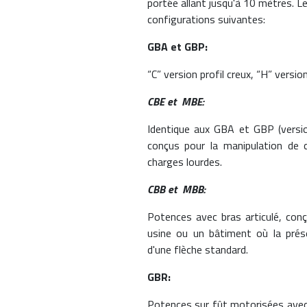
portée allant jusqu'à 10 mètres. L
configurations suivantes:
GBA et GBP:
“C” version profil creux, “H” versio
CBE et MBE:
Identique aux GBA et GBP (versio
conçus pour la manipulation de c
charges lourdes.
CBB et MBB:
Potences avec bras articulé, con
usine ou un bâtiment où la prése
d'une flèche standard.
GBR:
Potences sur fût motorisées avec