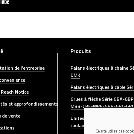
té
Produits
tation de l'entreprise
Palans électriques à chaîne Sé
DMK
 convenience
Palans électriques à câble Sé
 Reach Notice
Grues à flèche Série GBA-GB
ités et approfondissements
MBB-CBE-MBE-GBR-GBL-GR
 de vente
Unités d'entraînement pour p
roulants DGT-DGP
cations
Ce site utilise des coo