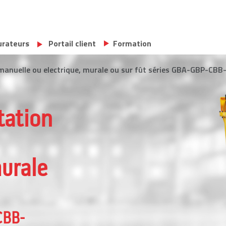
urateurs
Portail client
Formation
 manuelle ou electrique, murale ou sur fût séries GBA-GBP
tation
murale
CBB-