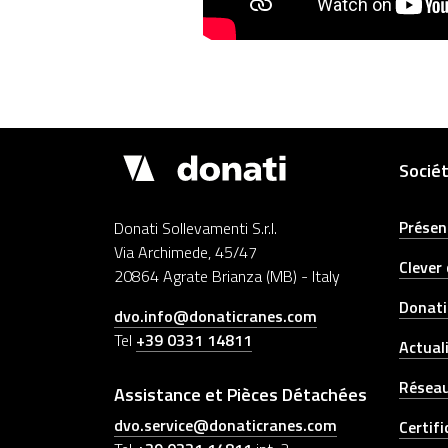
Drupal
Socié
Présen
Donati Sollevamenti S.r.l.
Via Archimede, 45/47
Clever
20864 Agrate Brianza (MB) - Italy
Donati
dvo.info@donaticranes.com
Tel
+39 0331 14811
Actual
Réseau
Assistance et Pièces Détachées
dvo.service@donaticranes.com
Certifi