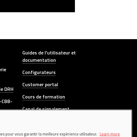
Other link
Guides de l'utilisateur et
documentation
rie
Configurateurs
Customer portal
rie DRH
Cours de formation
P-CBB-
L
Canal de signalement
onts
CONTACTEZ-NOUS
kies pour vous garantir la meilleure expérience utilisateur.
Learn more