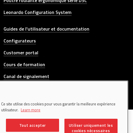
Poutre roulante ergonomique série DSC
Leonardo Configuration System
Other link
Guides de l'utilisateur et documentation
Configurateurs
Customer portal
Cours de formation
Canal de signalement
CONTACTEZ-NOUS
Ce site utilise des cookies pour vous garantir la meilleure expérience
utilisateur.
Learn more
© 2026 Donati Sollevamenti S.r.l. All rights reserved. | P.IVA
00195340120
Tout accepter
Utiliser uniquement les
Colophon
cookies nécessaires