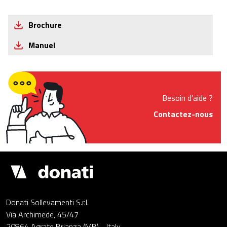
Brochure
Manuel
Besoin d’aide ?
Contactez-nous
Drupal
Donati Sollevamenti S.r.l.
Via Archimede, 45/47
20864 Agrate Brianza (MB) - Italy